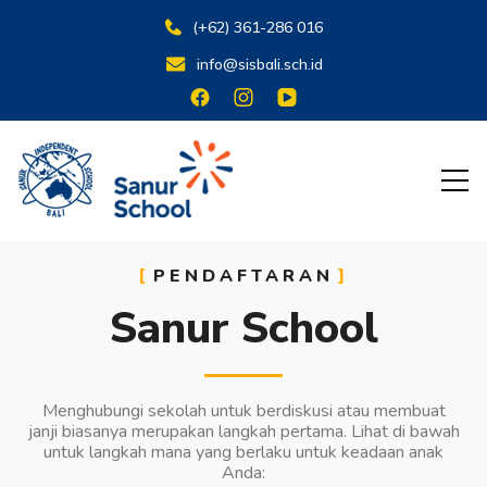
(+62) 361-286 016
info@sisbali.sch.id
Belajar untuk Hidup
Sanur School
PENDAFTARAN
Sanur School
Menghubungi sekolah untuk berdiskusi atau membuat
janji biasanya merupakan langkah pertama. Lihat di bawah
untuk langkah mana yang berlaku untuk keadaan anak
Anda: