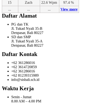
15
Zach
22.6 Wpm
97.4 %
...
...
...
View more
Daftar Alamat
PG dan TK
Jl. Tukad Nyali 35-B
Denpasar, Bali 80227
SD dan SMP
Jl. Tukad Nyali 35-A
Denpasar, Bali 80227
Daftar Kontak
+62 361286016
+62 3614720859
+62 361286016
+62 81239315989
info@sisbali.sch.id
Waktu Kerja
Senin - Jumat
8.00 AM – 4.00 PM