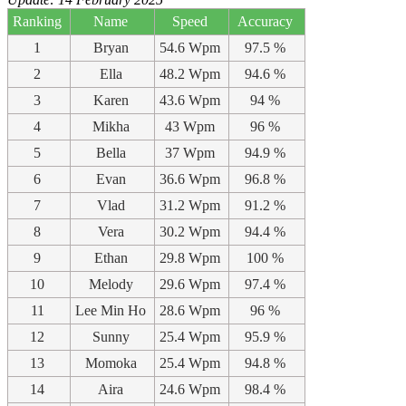
Ranking
Name
Speed
Accuracy
1
Bryan
54.6 Wpm
97.5 %
2
Ella
48.2 Wpm
94.6 %
3
Karen
43.6 Wpm
94 %
4
Mikha
43 Wpm
96 %
5
Bella
37 Wpm
94.9 %
6
Evan
36.6 Wpm
96.8 %
7
Vlad
31.2 Wpm
91.2 %
8
Vera
30.2 Wpm
94.4 %
9
Ethan
29.8 Wpm
100 %
10
Melody
29.6 Wpm
97.4 %
11
Lee Min Ho
28.6 Wpm
96 %
12
Sunny
25.4 Wpm
95.9 %
13
Momoka
25.4 Wpm
94.8 %
14
Aira
24.6 Wpm
98.4 %