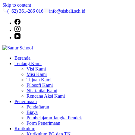
Skip to content
(+62) 361-286 016
info@sisbali.sch.id
Sanur School
Belajar untuk Hidup
Beranda
Tentang Kami
Visi Kami
Misi Kami
Tujuan Kami
Filosofi Kami
Nilai-nilai Kami
Rencana Aksi Kami
Penerimaan
Pendaftaran
Biaya
Pembelajaran Jangka Pendek
Form Penerimaan
Kurikulum
Kurikulum PG dan TK