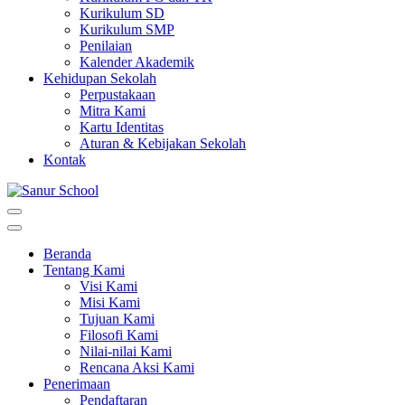
Kurikulum SD
Kurikulum SMP
Penilaian
Kalender Akademik
Kehidupan Sekolah
Perpustakaan
Mitra Kami
Kartu Identitas
Aturan & Kebijakan Sekolah
Kontak
Sanur School
Belajar untuk Hidup
Beranda
Tentang Kami
Visi Kami
Misi Kami
Tujuan Kami
Filosofi Kami
Nilai-nilai Kami
Rencana Aksi Kami
Penerimaan
Pendaftaran